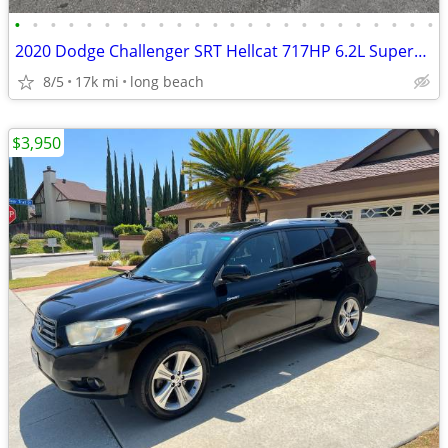
•
•
•
•
•
•
•
•
•
•
•
•
•
•
•
•
•
•
•
•
•
•
•
•
2020 Dodge Challenger SRT Hellcat 717HP 6.2L SuperCharged PREMIUM 17k
8/5
17k mi
long beach
$3,950