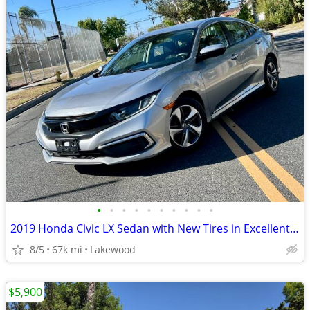
•
•
•
•
•
•
•
•
•
•
2019 Honda Civic LX Sedan with New Tires in Excellent Condition
8/5
67k mi
Lakewood
$5,900