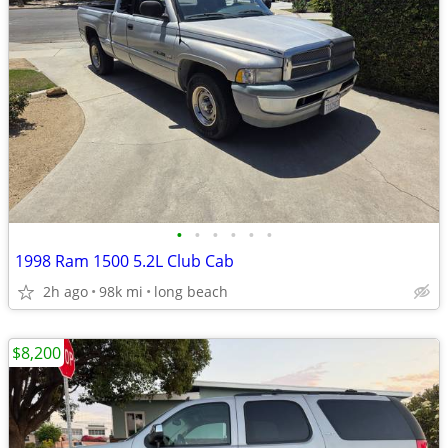
•
•
•
•
•
•
1998 Ram 1500 5.2L Club Cab
2h ago
98k mi
long beach
$8,200