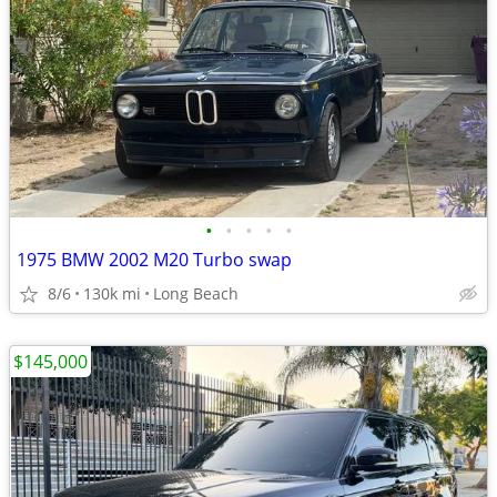
•
•
•
•
•
1975 BMW 2002 M20 Turbo swap
8/6
130k mi
Long Beach
$145,000