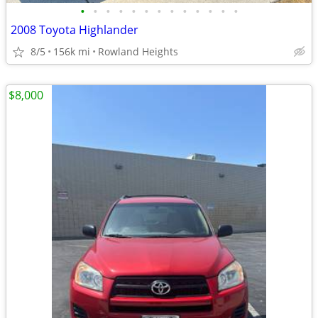
•
•
•
•
•
•
•
•
•
•
•
•
•
2008 Toyota Highlander
8/5
156k mi
Rowland Heights
$8,000