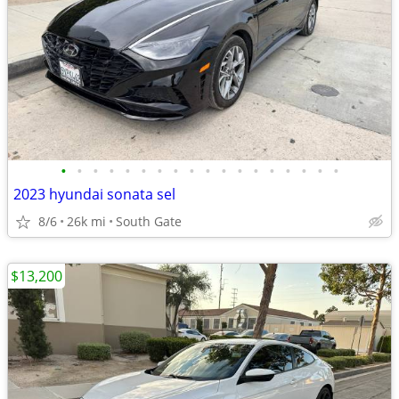
•
•
•
•
•
•
•
•
•
•
•
•
•
•
•
•
•
•
2023 hyundai sonata sel
8/6
26k mi
South Gate
$13,200