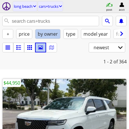
long beach
cars+trucks
post
acct
+
price
by owner
type
model year
fuel
newest
1 - 2
of 364
$44,950