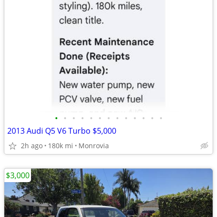
•
•
•
•
•
•
•
•
•
•
•
•
•
2013 Audi Q5 V6 Turbo $5,000
2h ago
180k mi
Monrovia
$3,000