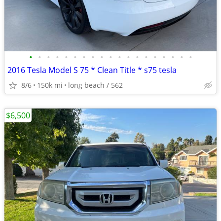
•
•
•
•
•
•
•
•
•
•
•
•
•
•
•
•
•
•
•
2016 Tesla Model S 75 * Clean Title * s75 tesla
8/6
150k mi
long beach / 562
$6,500