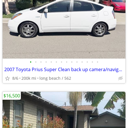
•
•
•
•
•
•
•
•
•
•
•
•
•
•
2007 Toyota Prius Super Clean back up camera/navigation
8/6
200k mi
long beach / 562
$16,500