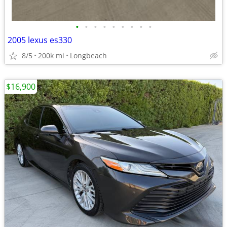
•
•
•
•
•
•
•
•
•
2005 lexus es330
8/5
200k mi
Longbeach
$16,900