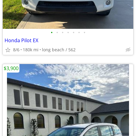
•
•
•
•
•
•
•
Honda Pilot EX
8/6
180k mi
long beach / 562
$3,900