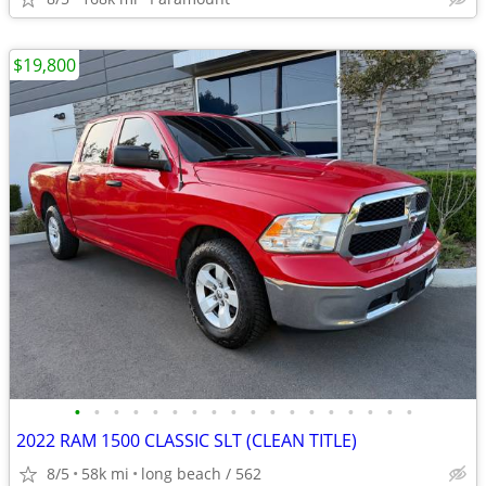
$19,800
•
•
•
•
•
•
•
•
•
•
•
•
•
•
•
•
•
•
2022 RAM 1500 CLASSIC SLT (CLEAN TITLE)
8/5
58k mi
long beach / 562