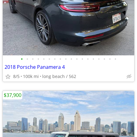
•
•
•
•
•
•
•
•
•
•
•
•
•
•
•
•
•
•
2018 Porsche Panamera 4
8/5
100k mi
long beach / 562
$37,900