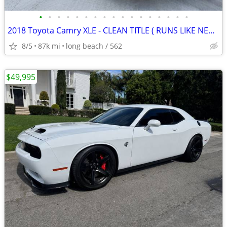
•
•
•
•
•
•
•
•
•
•
•
•
•
•
•
•
•
2018 Toyota Camry XLE - CLEAN TITLE ( RUNS LIKE NEW ) camry xle
8/5
87k mi
long beach / 562
$49,995