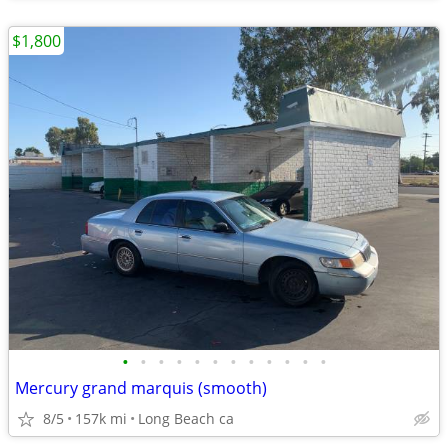
$1,800
•
•
•
•
•
•
•
•
•
•
•
•
Mercury grand marquis (smooth)
8/5
157k mi
Long Beach ca