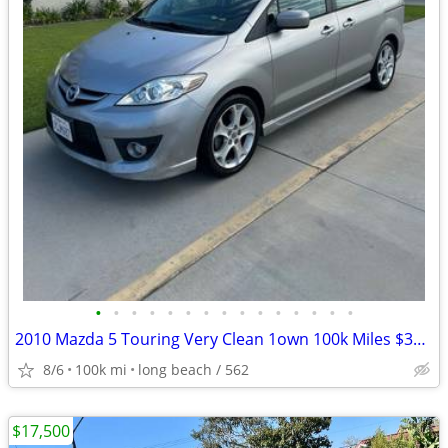
•
•
•
•
•
•
•
•
•
•
•
•
•
•
•
2010 Mazda 5 Touring Very Clean 1own 100k Miles $3900 obo
8/6
100k mi
long beach / 562
$17,500