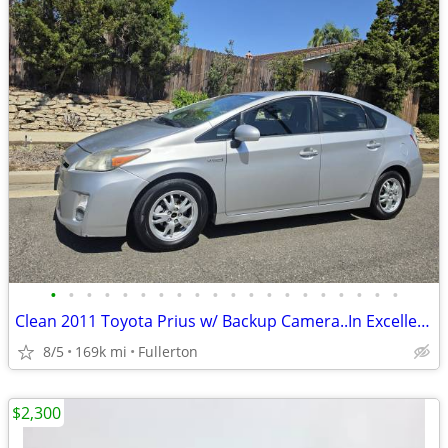
•
•
•
•
•
•
•
•
•
•
•
•
•
•
•
•
•
•
•
•
Clean 2011 Toyota Prius w/ Backup Camera..In Excellent Running Conditions w
8/5
169k mi
Fullerton
$2,300