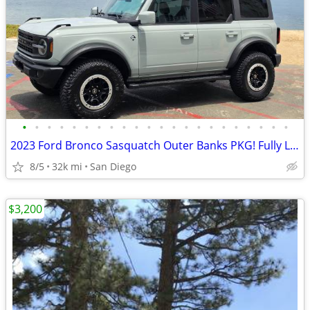
•
•
•
•
•
•
•
•
•
•
•
•
•
•
•
•
•
•
•
•
•
•
2023 Ford Bronco Sasquatch Outer Banks PKG! Fully Loaded! Low Miles
8/5
32k mi
San Diego
$3,200