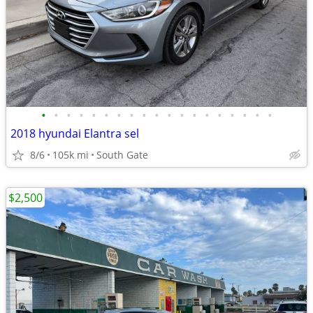
•
•
•
•
•
•
•
•
•
•
•
•
•
•
•
•
•
•
•
2018 hyundai Elantra sel
8/6
105k mi
South Gate
$2,500