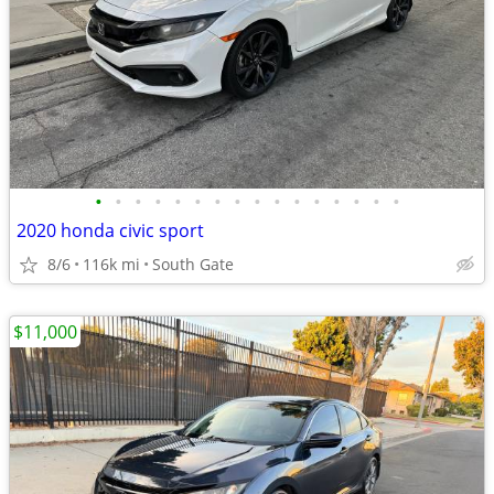
•
•
•
•
•
•
•
•
•
•
•
•
•
•
•
•
2020 honda civic sport
8/6
116k mi
South Gate
$11,000