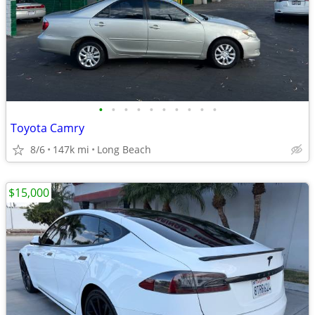
•
•
•
•
•
•
•
•
•
•
Toyota Camry
8/6
147k mi
Long Beach
$15,000