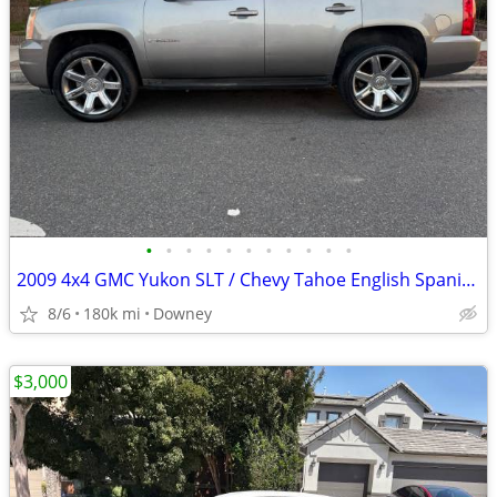
•
•
•
•
•
•
•
•
•
•
•
2009 4x4 GMC Yukon SLT / Chevy Tahoe English Spanish 90242
8/6
180k mi
Downey
$3,000