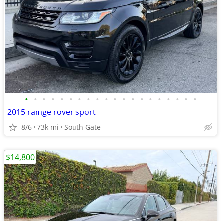
•
•
•
•
•
•
•
•
•
•
•
•
•
•
•
•
•
•
•
•
2015 ramge rover sport
8/6
73k mi
South Gate
$14,800