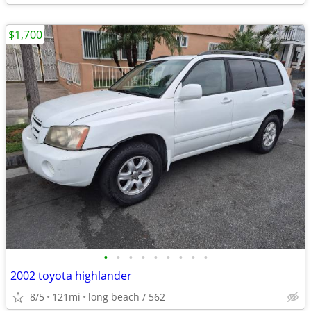
$1,700
•
•
•
•
•
•
•
•
•
2002 toyota highlander
8/5
121mi
long beach / 562