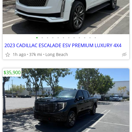
•
•
•
•
•
•
•
•
•
•
•
•
2023 CADILLAC ESCALADE ESV PREMIUM LUXURY 4X4
1h ago
37k mi
Long Beach
$35,900