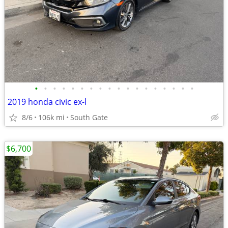
•
•
•
•
•
•
•
•
•
•
•
•
•
•
•
•
•
•
2019 honda civic ex-l
8/6
106k mi
South Gate
$6,700