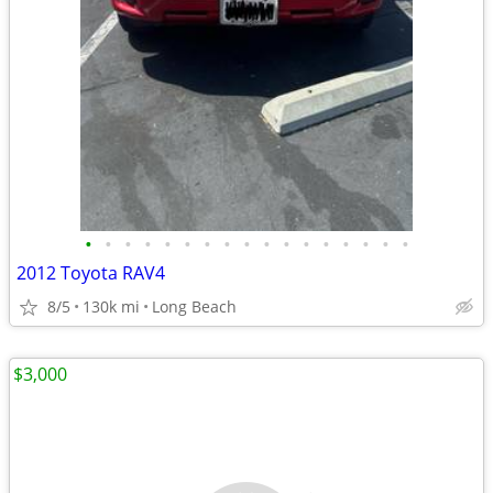
•
•
•
•
•
•
•
•
•
•
•
•
•
•
•
•
•
2012 Toyota RAV4
8/5
130k mi
Long Beach
$3,000