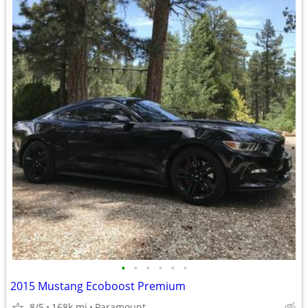
•
•
•
•
•
•
2015 Mustang Ecoboost Premium
8/5
168k mi
Paramount