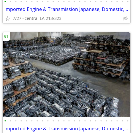
•
•
•
•
•
•
•
•
•
•
•
•
•
•
•
•
•
•
•
•
•
•
•
•
Imported Engine & Transmission Japanese, Domestic, European & Korean
7/27
central LA 213/323
$1
•
•
•
•
•
•
•
•
•
•
•
•
•
•
•
•
•
•
•
•
•
•
•
•
Imported Engine & Transmission Japanese, Domestic, European & Korean