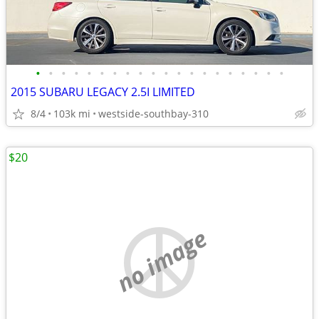
•
•
•
•
•
•
•
•
•
•
•
•
•
•
•
•
•
•
•
•
2015 SUBARU LEGACY 2.5I LIMITED
8/4
103k mi
westside-southbay-310
$20
no image