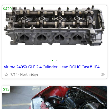
$420
•
•
Altima 240SX GLE 2.4 Cylinder Head DOHC Cast# 1E4 1991-1999
7/14
Northridge
$15