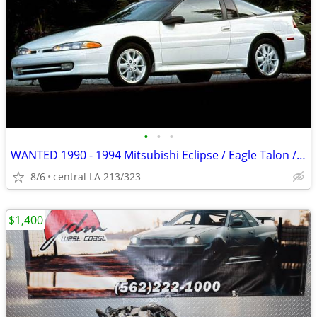
•
•
•
WANTED 1990 - 1994 Mitsubishi Eclipse / Eagle Talon / Plymouth Laser
8/6
central LA 213/323
$1,400