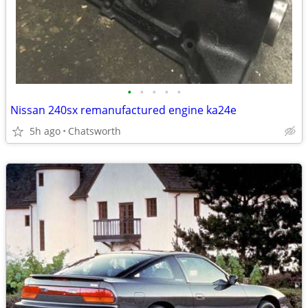
•
•
•
•
•
Nissan 240sx remanufactured engine ka24e
5h ago
Chatsworth