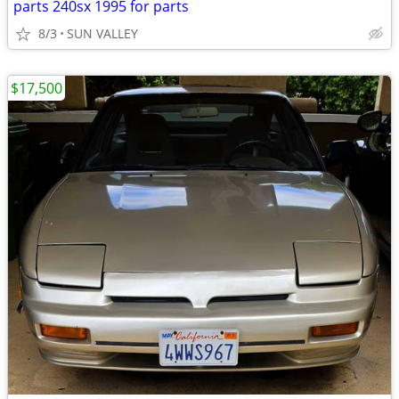
parts 240sx 1995 for parts
8/3
SUN VALLEY
$17,500