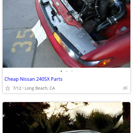
•
•
•
Cheap Nissan 240SX Parts
7/12
Long Beach, CA