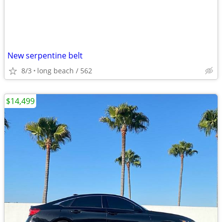
New serpentine belt
8/3
long beach / 562
$14,499