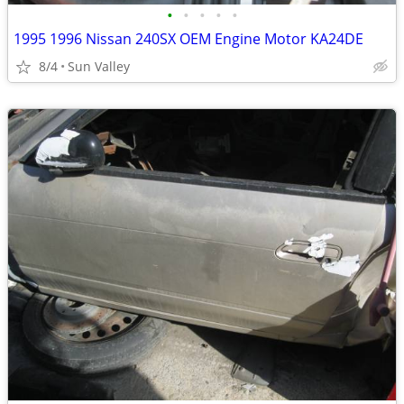
•
•
•
•
•
1995 1996 Nissan 240SX OEM Engine Motor KA24DE
8/4
Sun Valley