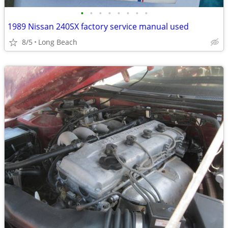
•
•
•
•
•
•
•
•
1989 Nissan 240SX factory service manual used
8/5
Long Beach