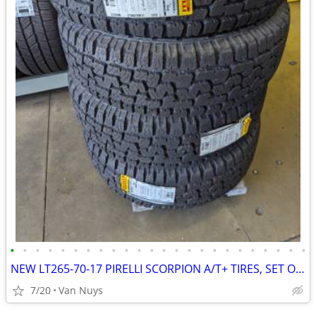
•
•
•
•
•
•
•
•
•
•
•
•
•
•
•
•
•
•
•
•
•
•
•
•
NEW LT265-70-17 PIRELLI SCORPION A/T+ TIRES, SET OF 4, VAN NUYS**$1100
7/20
Van Nuys