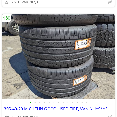
7/20
Van Nuys
$80
•
•
•
•
•
•
•
•
•
•
•
•
•
305-40-20 MICHELIN GOOD USED TIRE, VAN NUYS*********************$80 EA
7/20
Van Nuys