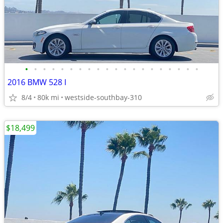
•
•
•
•
•
•
•
•
•
•
•
•
•
•
•
•
•
•
•
•
2016 BMW 528 I
8/4
80k mi
westside-southbay-310
$18,499