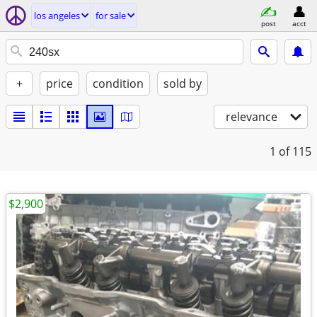
los angeles
for sale
post
acct
+
price
condition
sold by
relevance
1
of 115
$2,900