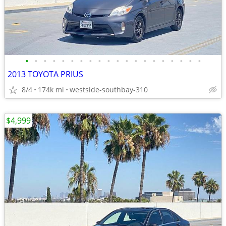
•
•
•
•
•
•
•
•
•
•
•
•
•
•
•
•
•
•
•
•
2013 TOYOTA PRIUS
8/4
174k mi
westside-southbay-310
$4,999