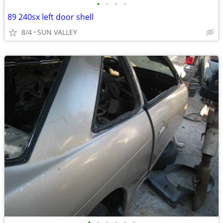
•
•
•
•
89 240sx left door shell
8/4
SUN VALLEY
•
•
•
•
•
•