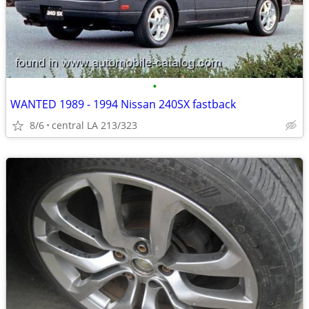
•
WANTED 1989 - 1994 Nissan 240SX fastback
8/6
central LA 213/323