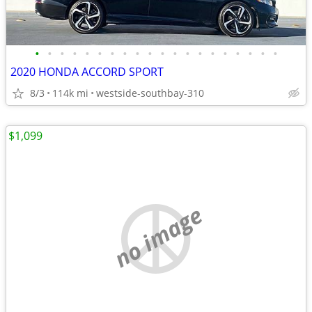
•
•
•
•
•
•
•
•
•
•
•
•
•
•
•
•
•
•
•
•
2020 HONDA ACCORD SPORT
8/3
114k mi
westside-southbay-310
$1,099
no image