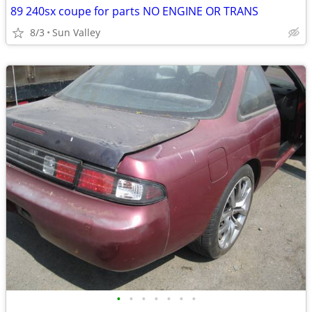
89 240sx coupe for parts NO ENGINE OR TRANS
8/3
Sun Valley
•
•
•
•
•
•
•