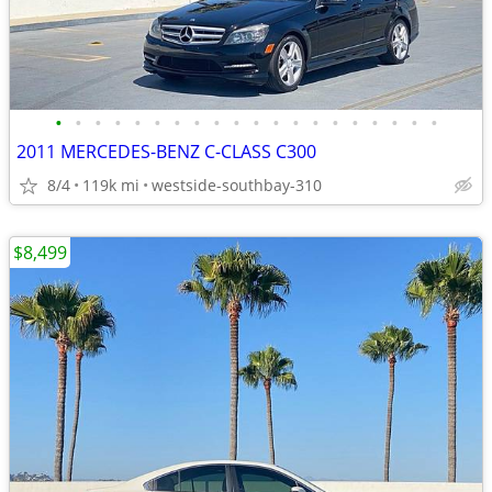
•
•
•
•
•
•
•
•
•
•
•
•
•
•
•
•
•
•
•
•
2011 MERCEDES-BENZ C-CLASS C300
8/4
119k mi
westside-southbay-310
$8,499