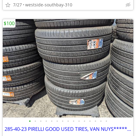
7/27
westside-southbay-310
$100
•
•
•
•
•
•
•
•
•
•
•
•
•
•
•
285-40-23 PIRELLI GOOD USED TIRES, VAN NUYS******************$100 EACH