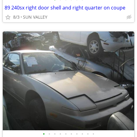
89 240sx right door shell and right quarter on coupe
8/3
SUN VALLEY
•
•
•
•
•
•
•
•
•
•