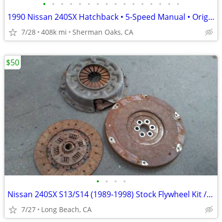
•
•
•
•
•
•
•
•
•
•
•
•
•
•
•
•
1990 Nissan 240SX Hatchback • 5-Speed Manual • Original Owner • Docume
7/28
408k mi
Sherman Oaks, CA
$50
•
•
•
•
Nissan 240SX S13/S14 (1989-1998) Stock Flywheel Kit / Bumper
7/27
Long Beach, CA