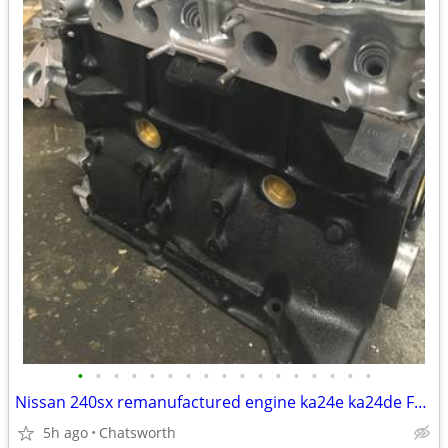
•
•
•
•
•
•
•
•
•
•
•
•
•
•
•
•
•
Nissan 240sx remanufactured engine ka24e ka24de Frontier
5h ago
Chatsworth