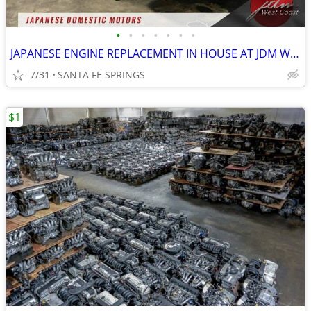
•
•
•
•
•
•
•
JAPANESE ENGINE REPLACEMENT IN HOUSE AT JDM WESTCOAST INC
7/31
SANTA FE SPRINGS
$1