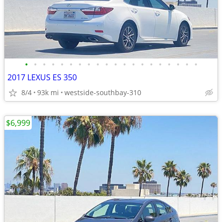
•
•
•
•
•
•
•
•
•
•
•
•
•
•
•
•
•
•
•
•
2017 LEXUS ES 350
8/4
93k mi
westside-southbay-310
$6,999