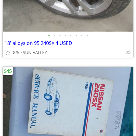
•
•
•
•
•
•
•
•
18' alloys on 95 240SX 4 USED
8/5
SUN VALLEY
$45