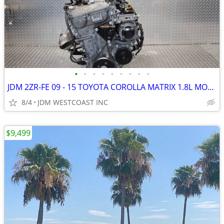
•
•
•
•
•
•
•
•
•
JDM 2ZR-FE 09 - 15 TOYOTA COROLLA MATRIX 1.8L MOTOR DOHC VVTI ENGINE
8/4
JDM WESTCOAST INC
$9,499