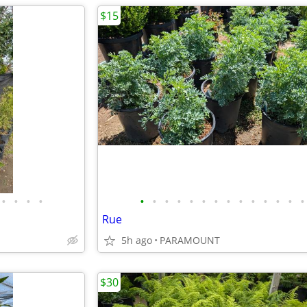
$15
•
•
•
•
•
•
•
•
•
•
•
•
•
•
•
•
•
•
Rue
5h ago
PARAMOUNT
$30