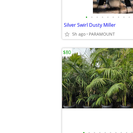
•
•
•
•
•
•
•
•
•
Silver Swirl Dusty Miller
5h ago
PARAMOUNT
$80
•
•
•
•
•
•
•
•
•
•