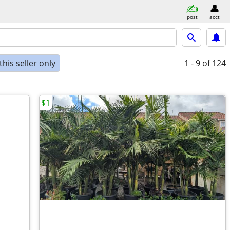
post
acct
his seller only
1 - 9
of 124
$1