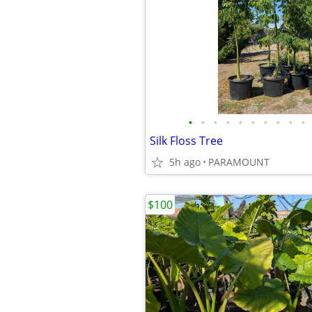
•
•
•
•
•
•
•
•
•
•
Silk Floss Tree
5h ago
PARAMOUNT
$100