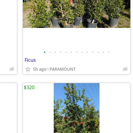
•
•
•
•
•
•
•
•
•
•
•
•
•
Ficus
5h ago
PARAMOUNT
$320