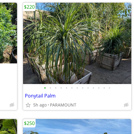
$220
•
•
•
•
•
•
•
•
•
•
•
•
•
Ponytail Palm
5h ago
PARAMOUNT
$250