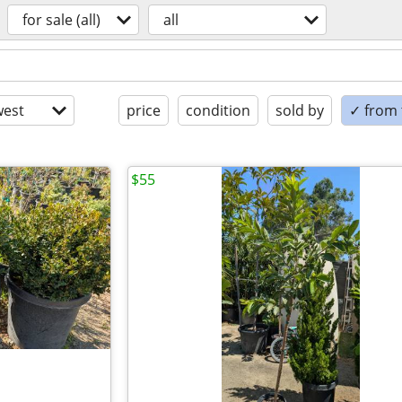
for sale (all)
all
est
price
condition
sold by
✓ from t
$55