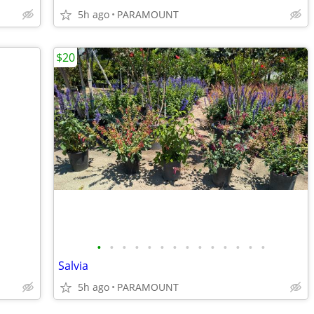
5h ago
PARAMOUNT
$20
•
•
•
•
•
•
•
•
•
•
•
•
•
•
Salvia
5h ago
PARAMOUNT