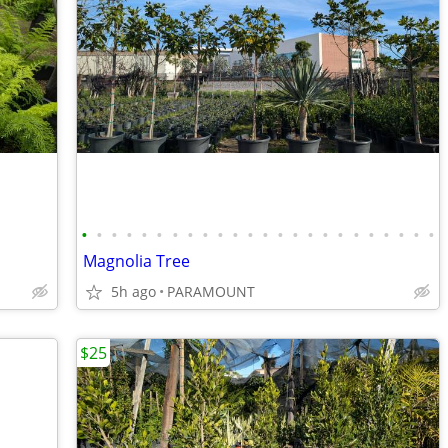
•
•
•
•
•
•
•
•
•
•
•
•
•
•
•
•
•
•
•
•
•
•
•
•
Magnolia Tree
5h ago
PARAMOUNT
$25