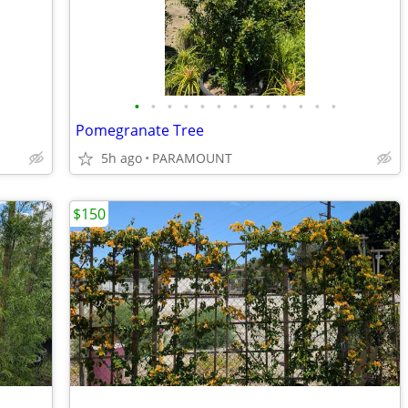
•
•
•
•
•
•
•
•
•
•
•
•
•
Pomegranate Tree
5h ago
PARAMOUNT
$150