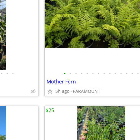
•
•
•
•
•
•
•
•
•
•
•
•
•
•
•
•
•
Mother Fern
5h ago
PARAMOUNT
$25