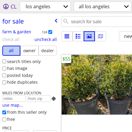
CL
los angeles
all los angeles
for sale
farm & garden
124
new
check all
uncheck all
all
owner
dealer
$55
search titles only
has image
posted today
hide duplicates
MILES FROM LOCATION

use map...
from this seller only
free
PRICE