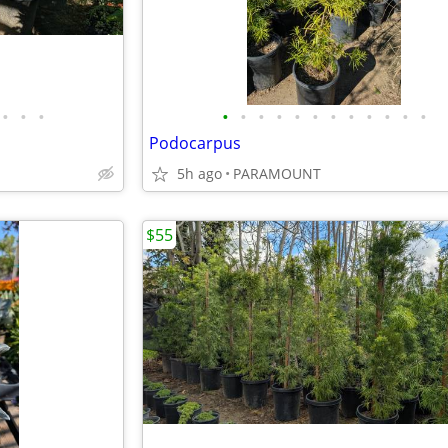
•
•
•
•
•
•
•
•
•
•
•
•
•
•
•
Podocarpus
5h ago
PARAMOUNT
$55