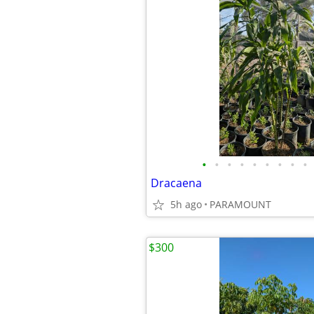
•
•
•
•
•
•
•
•
•
Dracaena
5h ago
PARAMOUNT
$300