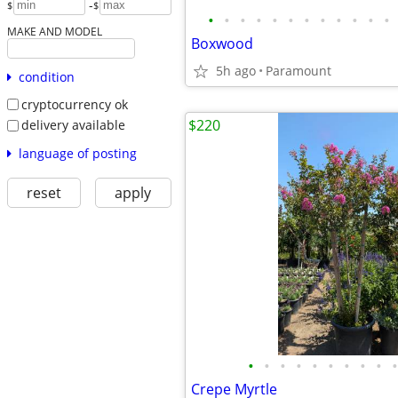
-
$
$
•
•
•
•
•
•
•
•
•
•
•
•
MAKE AND MODEL
Boxwood
5h ago
Paramount
condition
cryptocurrency ok
$220
delivery available
language of posting
reset
apply
•
•
•
•
•
•
•
•
•
•
Crepe Myrtle