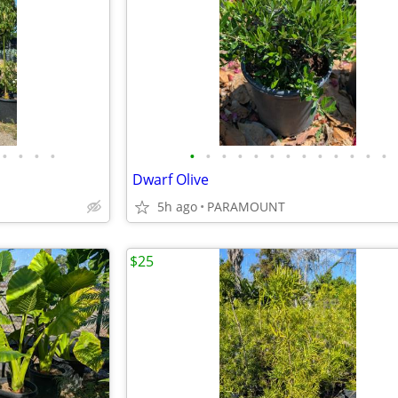
•
•
•
•
•
•
•
•
•
•
•
•
•
•
•
•
•
Dwarf Olive
5h ago
PARAMOUNT
$25