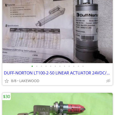
•
•
•
•
•
•
•
•
•
•
•
•
DUFF-NORTON LT100-2-50 LINEAR ACTUATOR 24VDC/2A 1.9”STROKE 112Lb>LOAD
8/8
LAKEWOOD
$30