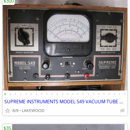
$300
•
•
•
•
•
•
•
•
•
•
•
•
•
•
•
•
•
•
•
•
•
•
•
•
SUPREME INSTRUMENTS MODEL 549 VACUUM TUBE VOLTMETER OAK CABINET WORKS!
8/8
LAKEWOOD
$35