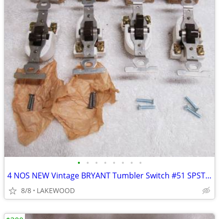
•
•
•
•
•
•
•
•
4 NOS NEW Vintage BRYANT Tumbler Switch #51 SPST, 10A/125V 5A/250V
8/8
LAKEWOOD