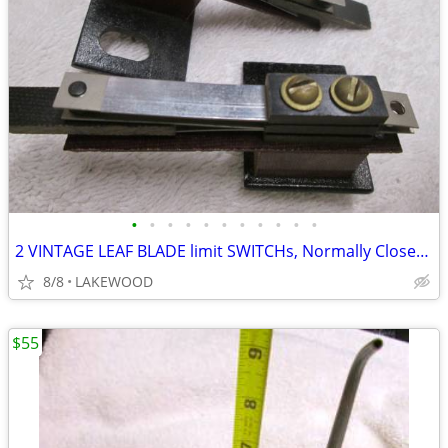
•
•
•
•
•
•
•
•
•
•
•
2 VINTAGE LEAF BLADE limit SWITCHs, Normally Closed W/Mounting Bracket
8/8
LAKEWOOD
$55