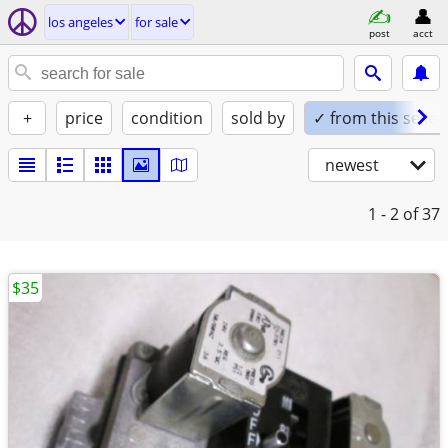
los angeles
for sale
post
acct
+
price
condition
sold by
✓ from this seller
newest
1 - 2
of 37
$35