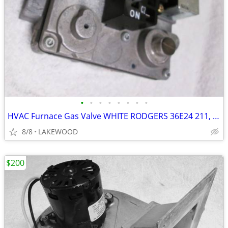
•
•
•
•
•
•
•
•
HVAC Furnace Gas Valve WHITE RODGERS 36E24 211, 31L3701 LENNOX/CARRIER
8/8
LAKEWOOD
$200