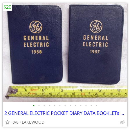
$20
•
•
•
•
•
•
•
•
•
•
•
•
•
2 GENERAL ELECTRIC POCKET DIARY DATA BOOKLETs CLEAN-NO-NOTES 1957+1958
8/8
LAKEWOOD