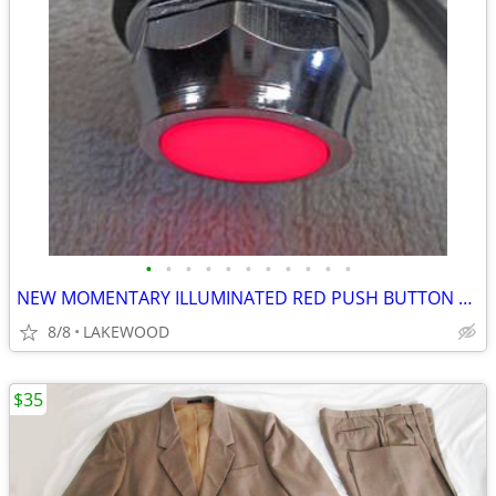
•
•
•
•
•
•
•
•
•
•
•
NEW MOMENTARY ILLUMINATED RED PUSH BUTTON N.O./N.C.>SEALED PB1T1P 120V
8/8
LAKEWOOD
$35