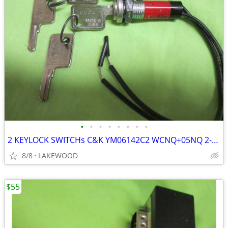
•
•
•
•
•
•
•
•
2 KEYLOCK SWITCHs C&K YM06142C2 WCNQ+05NQ 2-Pos SPST 2A/250AC 4A/125AC
8/8
LAKEWOOD
$55