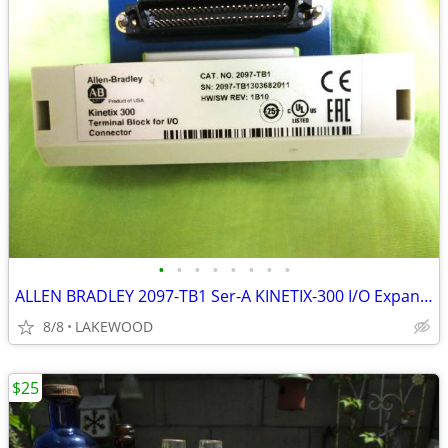
•
•
•
•
•
•
•
•
ALLEN BRADLEY 2097-TB1 Ser-A KINETIX-300 I/O Expansion Terminal Block
8/8
LAKEWOOD
$25