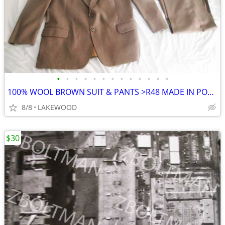
•
•
•
•
•
•
•
•
•
•
•
•
•
100% WOOL BROWN SUIT & PANTS >R48 MADE IN POLAND ANDRE VILLARD PLEATED
8/8
LAKEWOOD
$30