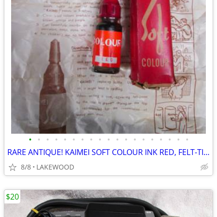
•
•
•
•
•
•
•
•
•
•
•
•
•
•
•
•
•
•
•
RARE ANTIQUE! KAIMEI SOFT COLOUR INK RED, FELT-TIP, SEALED 1950s JAPAN
8/8
LAKEWOOD
$20