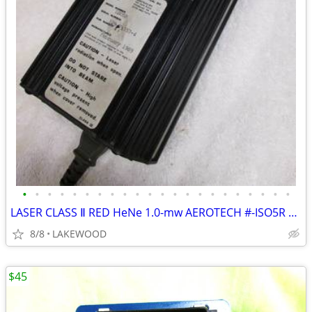
•
•
•
•
•
•
•
•
•
•
•
•
•
•
•
•
•
•
•
•
•
•
LASER CLASS Ⅱ RED HeNe 1.0-mw AEROTECH #-ISO5R Precision Visible Beam
8/8
LAKEWOOD
$45