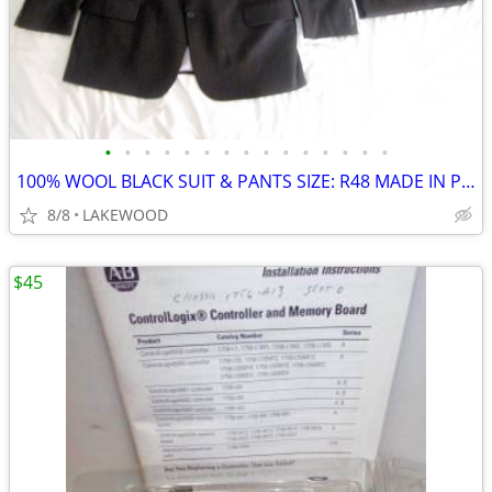
•
•
•
•
•
•
•
•
•
•
•
•
•
•
•
100% WOOL BLACK SUIT & PANTS SIZE: R48 MADE IN POLAND PLEATED
8/8
LAKEWOOD
$45