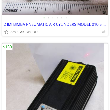
•
•
•
•
•
•
2 IMI BIMBA PNEUMATIC AIR CYLINDERS MODEL 010.5 ½"STROKE, SPRING RETUR
8/8
LAKEWOOD
$150