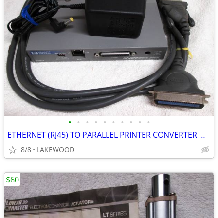
•
•
•
•
•
•
•
•
•
•
ETHERNET (RJ45) TO PARALLEL PRINTER CONVERTER HP Jetdirect 300x Server
8/8
LAKEWOOD
$60