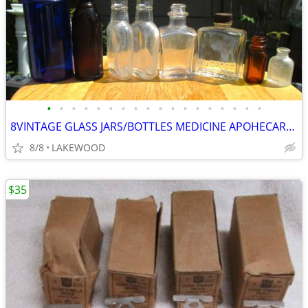
•
•
•
•
•
•
•
•
•
•
•
•
•
•
•
•
•
•
8VINTAGE GLASS JARS/BOTTLES MEDICINE APOHECARY COBALT-BLUE/AMBER/CLEAR
8/8
LAKEWOOD
$35