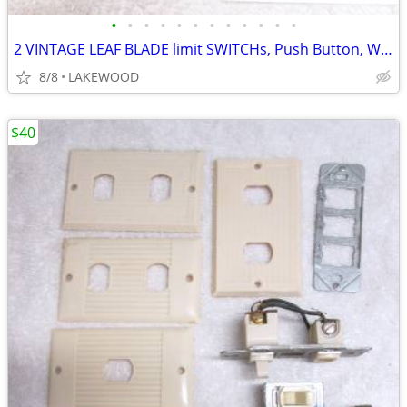
•
•
•
•
•
•
•
•
•
•
•
•
2 VINTAGE LEAF BLADE limit SWITCHs, Push Button, W/ Mounting Bracket
8/8
LAKEWOOD
$40