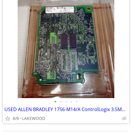
•
•
•
•
•
USED ALLEN BRADLEY 1756-M14/A ControlLogix 3.5Mbyte Memory Module
8/8
LAKEWOOD