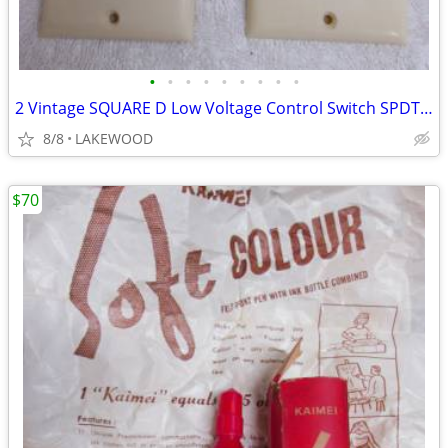
•
•
•
•
•
•
•
•
•
2 Vintage SQUARE D Low Voltage Control Switch SPDT, One Station #1091
8/8
LAKEWOOD
$70