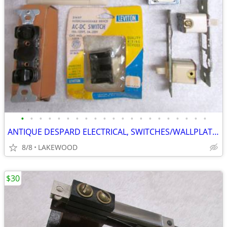
•
•
•
•
•
•
•
•
•
•
•
•
•
•
•
•
•
•
•
•
•
ANTIQUE DESPARD ELECTRICAL, SWITCHES/WALLPLATES/OUTLETS, Used/New
8/8
LAKEWOOD
$30