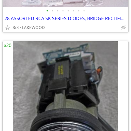
•
•
•
•
•
•
•
•
28 ASSORTED RCA SK SERIES DIODES, BRIDGE RECTIFIERS, FAST RECOVERY
8/8
LAKEWOOD
$20