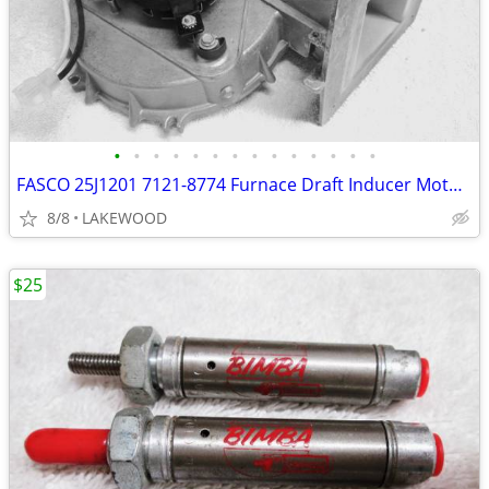
•
•
•
•
•
•
•
•
•
•
•
•
•
•
FASCO 25J1201 7121-8774 Furnace Draft Inducer Motor 115V 3200 RPM
8/8
LAKEWOOD
$25