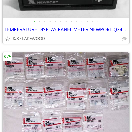
•
•
•
•
•
•
•
•
•
•
•
•
•
TEMPERATURE DISPLAY PANEL METER NEWPORT Q2454KDF1 3½DIG 9-32V TC=J,K,T
8/8
LAKEWOOD
$75