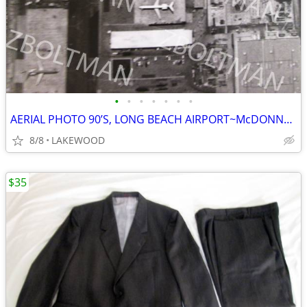
•
•
•
•
•
•
•
AERIAL PHOTO 90’S, LONG BEACH AIRPORT~McDONNELL DOUGLAS AIRCRAFT 30x40
8/8
LAKEWOOD
$35