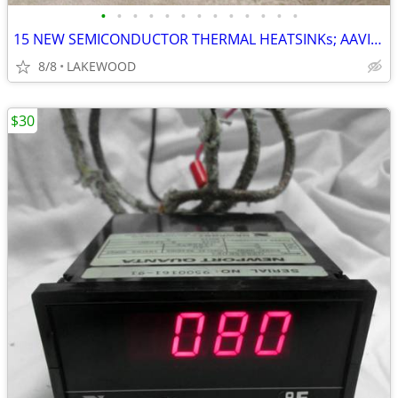
•
•
•
•
•
•
•
•
•
•
•
•
•
15 NEW SEMICONDUCTOR THERMAL HEATSINKs; AAVID: SEE LIST!
8/8
LAKEWOOD
$30