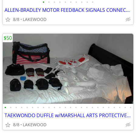
•
•
•
•
•
•
•
•
•
•
ALLEN-BRADLEY MOTOR FEEDBACK SIGNALS CONNECTOR 2090-K2CK-D15M KINETIX
8/8
LAKEWOOD
$50
•
•
•
•
•
•
•
•
•
•
•
•
•
•
•
•
•
•
•
•
•
•
•
•
TAEKWONDO DUFFLE w/MARSHALL ARTS PROTECTIVE GEAR/CLOTHING/ATTIRE SIZE3
8/8
LAKEWOOD